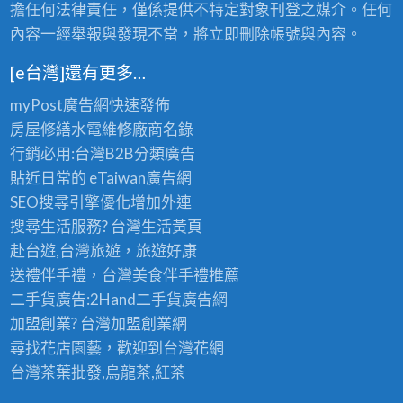
擔任何法律責任，僅係提供不特定對象刊登之媒介。任何
內容一經舉報與發現不當，將立即刪除帳號與內容。
[e台灣]還有更多…
myPost廣告網
快速發佈
房屋修繕
水電維修廠商名錄
行銷必用:台灣B2B
分類廣告
貼近日常的
eTaiwan廣告網
SEO搜尋引擎優化
增加外連
搜尋生活服務? 台灣
生活黃頁
赴台遊,台灣旅遊
，旅遊好康
送禮伴手禮，台灣美食
伴手禮
推薦
二手貨廣告:2Hand
二手貨
廣告網
加盟創業? 台灣
加盟創業
網
尋找花店園藝，歡迎到
台灣花網
台灣茶葉批發
,烏龍茶,紅茶