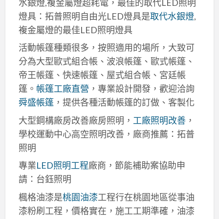
水銀燈,複金屬燈超耗電，最佳的取代LED照明
燈具：拓普照明自由光LED燈具是
取代水銀燈
,
複金屬燈的最佳LED照明燈具
活動帳篷種類很多，按照適用的場所，大致可
分為大型歐式組合帳、波浪帳篷、歐式帳篷、
帝王帳篷、快速帳篷、屋式組合帳、宮廷帳
篷。
帳篷工廠直營
，專業設計開發，歡迎洽詢
舜盛帳篷
，提供各種活動帳篷的訂做、客製化
大型鋼構廠房改善廠房照明，
工廠照明改善
，
學校運動中心高空照明改善，廠商推薦：拓普
照明
專業
LED照明工程
廠商，節能補助案協助申
請：台鈺照明
楓格油漆是
桃園油漆
工程行在桃園地區從事油
漆粉刷工程，價格實在，施工工期準確，油漆