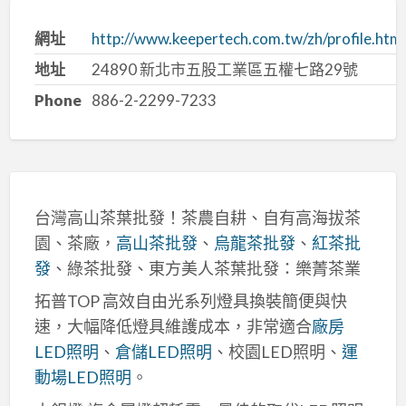
網址
http://www.keepertech.com.tw/zh/profile.html
地址
24890 新北市五股工業區五權七路29號
Phone
886-2-2299-7233
台灣高山茶葉批發！茶農自耕、自有高海拔茶
園、茶廠，
高山茶批發
、
烏龍茶批發
、
紅茶批
發
、綠茶批發、東方美人茶葉批發：樂菁茶業
拓普TOP 高效自由光系列燈具換裝簡便與快
速，大幅降低燈具維護成本，非常適合
廠房
LED照明
、
倉儲LED照明
、校園LED照明、
運
動場LED照明
。