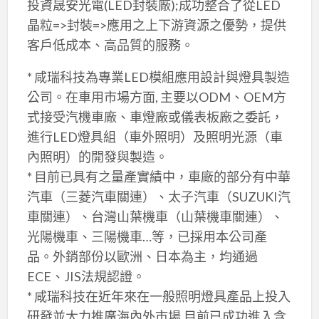
投資晟安光電(LED封裝廠);成功整合了從LED
晶粒=>封裝=>應用之上下游資源之優勢，提供
客戶低成本、高品質的服務。
* 咸瑞科技為專業LED模組應用設計與燈具製造
公司。在車用市場方面, 主要以ODM、OEM方
式接受汽機車廠、車燈廠或儀表板廠之委託，
進行LED燈具組（車外照明）及照明光源（車
內照明）的開發與製造。
* 目前已具有之量產實績中，車廠的部分有中華
汽車（三菱汽車關連）、太子汽車（SUZUKI汽
車關連）、台灣山葉機車（山葉機車關連）、
光陽機車、三陽機車…等，已採用本公司產
品。外銷部份以歐洲、日本為主，均通過
ECE、JIS法規認證。
* 咸瑞科技在近年來在一般照明燈具產品上投入
研發並大力推廣海內外市場,目前已成功進入含