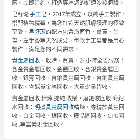
廠。立即洽詢，打造專屬您的舒適沙發體驗。
皂籽瓏
手工皂
，2017年成立，以純手工製作，
搭配植物精華，為您打造天然肌膚護理的極致
享受。
皂籽瓏
的配方包含海茴香、薑黃、生
薑、左手香等天然成分，每款手工皂都是用心
製作，滿足您的不同需求。
貴金屬回收
、收購、買賣，24小時全省服務！
含金貴金屬回收、金鹽回收、含銀貴金屬回
收、銀膏回收、含鉑貴金屬回收、含鈀貴金屬
回收、含銠貴金屬回收，大量少量皆收。
貴金屬回收,精煉,提純,收購，廢鈀液回收,廢鈀
水回收：
明盛貴金屬回收
精煉，專精於黃金回
收、白金回收、銀回收、廢晶圓回收、CPU回
收..等高價現金回收。