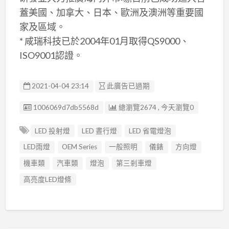
蓋美國、加拿大、日本、歐洲及澳洲等重要國
家及區域。
* 咸瑞科技已於2004年01月取得QS9000、
ISO9001認證。
2021-04-04 23:14
此廣告已過期
廣告编號
1006069d7db5568d
總瀏覽2674 , 今天瀏覽0
LED 投射燈
LED 晝行燈
LED 省電燈泡
LED雨燈
OEM Series
一般照明
儀錶
方向燈
機車類
汽車類
燈泡
第三剎車燈
高亮度LED燈條