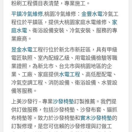
粉刷工程價目表清楚，專業施工。
平鎮冷氣維修
,桃園冷氣維修：
金豐水電
冷氣工
程位於平鎮區，提供大桃園家庭水電維修、
家
庭水電
、衛浴設備安裝、冷氣安裝、服務的專
業廠商。
昱金水電
工程行位於新北市新莊區，具有甲級
電匠執照、室內配線乙級、用電設備檢驗等職
業證照，為新北市、台北市與桃園地區的企
業、工廠、家庭提供
水電工程
、高低壓配電、
冷氣空調工程、消防設備、衛浴設備、水管設
備等服務。
上美沙發行 – 專業
沙發椅墊
訂製推薦。我們提
供訂做服務，包括沙發椅墊、沙發布套、貓抓
布椅墊等。致力於沙發椅墊和
實木沙發椅墊
的
訂製修理，是您可信賴的沙發修理與訂做工