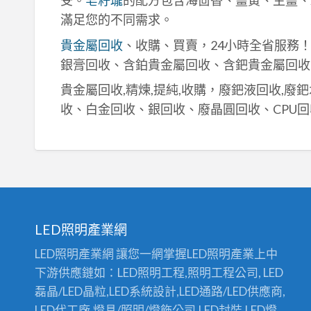
受。
皂籽瓏
的配方包含海茴香、薑黃、生薑、
滿足您的不同需求。
貴金屬回收
、收購、買賣，24小時全省服務
銀膏回收、含鉑貴金屬回收、含鈀貴金屬回收
貴金屬回收,精煉,提純,收購，廢鈀液回收,廢
收、白金回收、銀回收、廢晶圓回收、CPU回
LED照明產業網
LED照明產業網 讓您一網掌握LED照明產業上中
下游供應鏈如：LED照明工程,照明工程公司, LED
磊晶/LED晶粒,LED系統設計,LED通路/LED供應商,
LED代工廠,燈具/照明/燈飾公司,LED封裝,LED燈