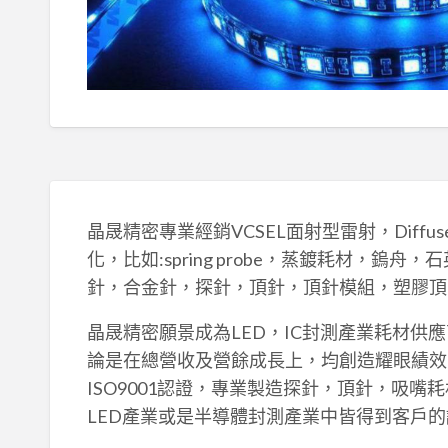
晶晟精密專業經銷VCSEL面射型雷射，Diffuser
化，比如:spring probe，蒸鍍耗材，鎢舟
針，合金針，探針，頂針，頂針模組，塑膠頂針
晶晟精密願景成為LED，IC封測產業耗材供應
論是在總營收及營餘成長上，均創造耀眼績效。
ISO9001認證，專業製造探針，頂針，吸
LED產業或是半導體封測產業中皆得到客戶的