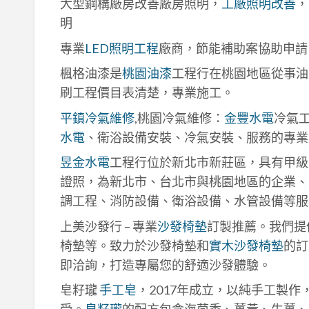
大型鋼構廠房改善廠房照明，
工廠照明改善
，
明
專業
LED照明工程
廠商，節能補助案協助申請
楓格油漆是
桃園油漆
工程行在桃園地區從事油
刷工程價目表清楚，專業施工。
平鎮冷氣維修
,桃園冷氣維修：
金豐水電
冷氣
水電
、衛浴設備安裝、冷氣安裝、服務的專業
昱金水電
工程行位於新北市新莊區，具有甲級
證照，為新北市、台北市與桃園地區的企業、
調工程、消防設備、衛浴設備、水管設備等服
上美沙發行 – 專業
沙發椅墊
訂製推薦。我們提
椅墊等。致力於沙發椅墊和
實木沙發椅墊
的訂
即洽詢，打造專屬您的舒適沙發體驗。
皂籽瓏
手工皂
，2017年成立，以純手工製