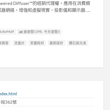
ineered Diffuser™的經銷代理權。應用在消費類
器網絡，增強和虛擬現實，投影儀和顯示器…..
dc8e94d9
總瀏覽1398 , 今天瀏覽0
具開發
流量計
蒸鍍耗材
鈹銅探針
鑽石拋光液
ndex.html
段362號