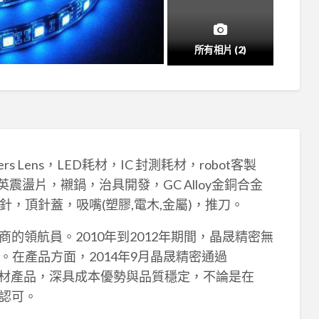
所有相片 (2)
s Lens，LED耗材，IC 封測耗材，robot客製
，石英震盪片，襯鍋，治具開發，GC Alloy金銅合金
，頂針蓋，吸嘴(塑膠,電木,金屬)，推刀。
商的領航員。2010年到2012年期間，晶晟精密無
在產品方面，2014年9月晶晟精密通過
嘴耗材產品，深具成本優勢與品質穩定，不論是在
認可。