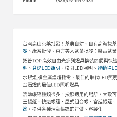
Phone
(886)03-464-2535
台灣高山茶葉批發！茶農自耕、自有高海拔茶
發
、綠茶批發、東方美人茶葉批發：樂菁茶業
拓普TOP 高效自由光系列燈具換裝簡便與快
明
、
倉儲LED照明
、校園LED照明、
運動場L
水銀燈,複金屬燈超耗電，最佳的取代LED照
金屬燈的最佳LED照明燈具
活動帳篷種類很多，按照適用的場所，大致可
王帳篷、快速帳篷、屋式組合帳、宮廷帳篷。
篷
，提供各種活動帳篷的訂做、客製化