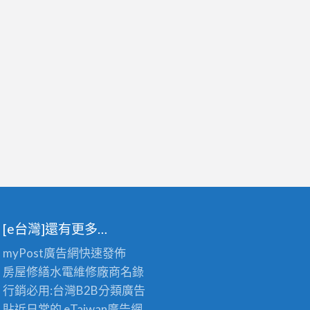
[e台灣]還有更多…
myPost廣告網
快速發佈
房屋修繕
水電維修廠商名錄
行銷必用:台灣B2B
分類廣告
貼近日常的
eTaiwan廣告網