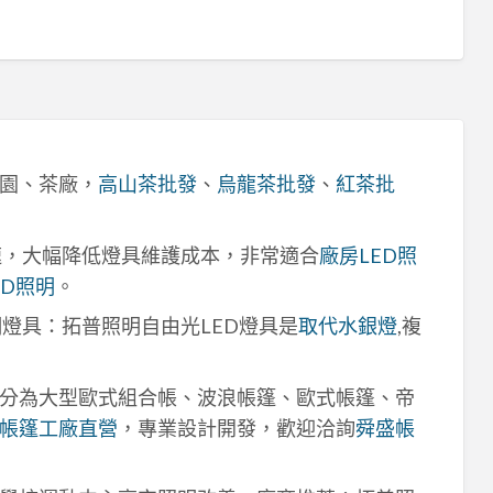
園、茶廠，
高山茶批發
、
烏龍茶批發
、
紅茶批
速，大幅降低燈具維護成本，非常適合
廠房LED照
ED照明
。
明燈具：拓普照明自由光LED燈具是
取代水銀燈
,複
分為大型歐式組合帳、波浪帳篷、歐式帳篷、帝
帳篷工廠直營
，專業設計開發，歡迎洽詢
舜盛帳