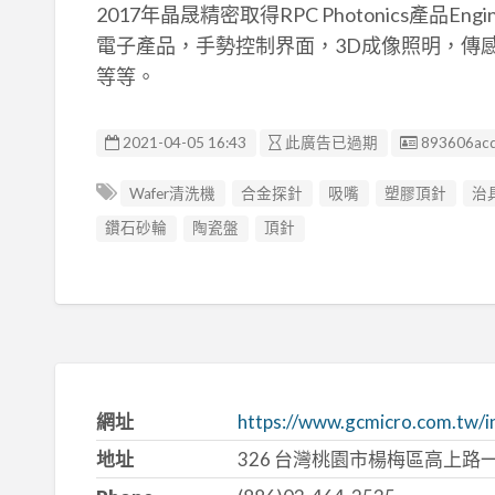
2017年晶晟精密取得RPC Photonics產品Eng
電子產品，手勢控制界面，3D成像照明，傳感
等等。
廣告编號
2021-04-05 16:43
此廣告已過期
893606ac
Wafer清洗機
合金探針
吸嘴
塑膠頂針
治
鑽石砂輪
陶瓷盤
頂針
網址
https://www.gcmicro.com.tw/i
地址
326 台灣桃園市楊梅區高上路一