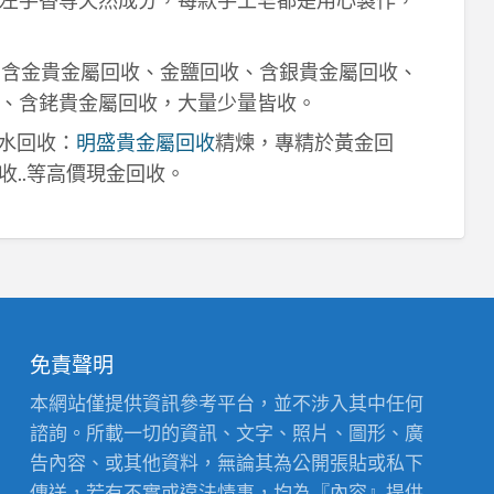
左手香等天然成分，每款手工皂都是用心製作，
！含金貴金屬回收、金鹽回收、含銀貴金屬回收、
、含銠貴金屬回收，大量少量皆收。
鈀水回收：
明盛貴金屬回收
精煉，專精於黃金回
收..等高價現金回收。
免責聲明
本網站僅提供資訊參考平台，並不涉入其中任何
諮詢。所載一切的資訊、文字、照片、圖形、廣
告內容、或其他資料，無論其為公開張貼或私下
傳送，若有不實或違法情事，均為『內容』提供