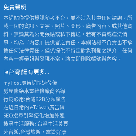
免責聲明
本網站僅提供資訊參考平台，並不涉入其中任何諮詢。所
載一切的資訊、文字、照片、圖形、廣告內容、或其他資
料，無論其為公開張貼或私下傳送，若有不實或違法情
事，均為『內容』提供者之責任，本網站概不負責也不承
擔任何法律責任，僅係提供不特定對象刊登之媒介。任何
內容一經舉報與發現不當，將立即刪除帳號與內容。
[e台灣]還有更多…
myPost廣告網
快速發佈
房屋修繕
水電維修廠商名錄
行銷必用:台灣B2B
分類廣告
貼近日常的
eTaiwan廣告網
SEO搜尋引擎優化
增加外連
搜尋生活服務? 台灣
生活黃頁
赴台遊,台灣旅遊
，旅遊好康