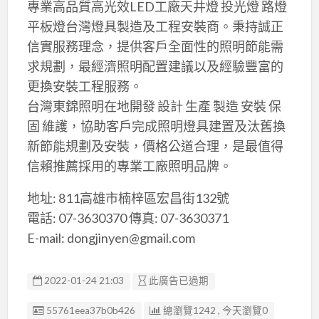
專業高品質高光效LED工廠天井燈 投光燈 路燈
平板燈台灣燈具製造及工程安裝商。秉持誠正
信實服務理念，提供客戶全面性的照明節能需
求規劃，最經濟照明配置建議以及經驗豐富的
更換安裝工程服務。
台灣東錦照明在地開發 設計 生產 製造 安裝 保
固 維護，協助客戶完成照明燈具建置及汰舊換
新節能規劃及安裝，價格公道合理，是最值得
信賴推薦採用的專業工廠照明品牌。
地址: 811高雄市楠梓區宏昌街132號
電話: 07-3630370 傳真: 07-3630371
E-mail: dongjinyen@gmail.com
2022-01-24 21:03
此廣告已過期
廣告编號
55761eea37b0b426
總瀏覽1242 , 今天瀏覽0