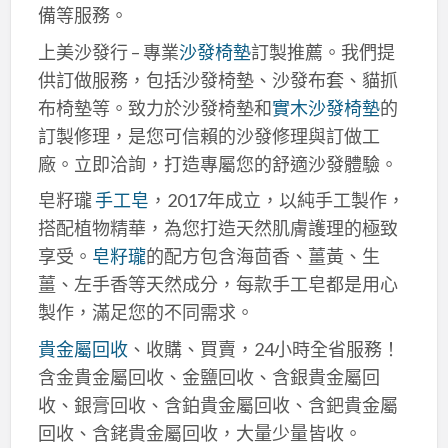
備等服務。
上美沙發行 – 專業
沙發椅墊
訂製推薦。我們提
供訂做服務，包括沙發椅墊、沙發布套、貓抓
布椅墊等。致力於沙發椅墊和
實木沙發椅墊
的
訂製修理，是您可信賴的沙發修理與訂做工
廠。立即洽詢，打造專屬您的舒適沙發體驗。
皂籽瓏
手工皂
，2017年成立，以純手工製作，
搭配植物精華，為您打造天然肌膚護理的極致
享受。
皂籽瓏
的配方包含海茴香、薑黃、生
薑、左手香等天然成分，每款手工皂都是用心
製作，滿足您的不同需求。
貴金屬回收
、收購、買賣，24小時全省服務！
含金貴金屬回收、金鹽回收、含銀貴金屬回
收、銀膏回收、含鉑貴金屬回收、含鈀貴金屬
回收、含銠貴金屬回收，大量少量皆收。