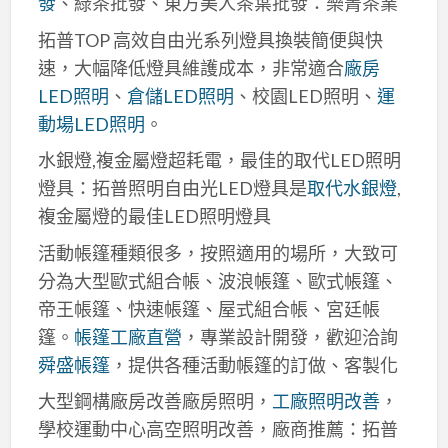
發
、綠茶批發、東方美人茶葉批發：樂菁茶業
拓普TOP 高效自由光系列燈具換裝簡便與快
速，大幅降低燈具維護成本，非常適合
廠房
LED照明
、
倉儲LED照明
、校園LED照明、
運
動場LED照明
。
水銀燈,複金屬燈超耗電，最佳的取代LED照明
燈具：拓普照明自由光LED燈具是
取代水銀燈
,
複金屬燈的最佳LED照明燈具
活動帳篷種類很多，按照適用的場所，大致可
分為大型歐式組合帳、波浪帳篷、歐式帳篷、
帝王帳篷、快速帳篷、屋式組合帳、宮廷帳
篷。
帳篷工廠直營
，專業設計開發，歡迎洽詢
舜盛帳篷
，提供各種活動帳篷的訂做、客製化
大型鋼構廠房改善廠房照明，
工廠照明改善
，
學校運動中心高空照明改善，廠商推薦：拓普