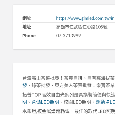
網址
https://www.glmled.com.tw/in
地址
高雄市仁武區仁心路105號
Phone
07-3713999
台灣高山茶葉批發！茶農自耕、自有高海拔茶
發
、綠茶批發、東方美人茶葉批發：樂菁茶業
拓普TOP 高效自由光系列燈具換裝簡便與快
明
、
倉儲LED照明
、校園LED照明、
運動場L
水銀燈,複金屬燈超耗電，最佳的取代LED照