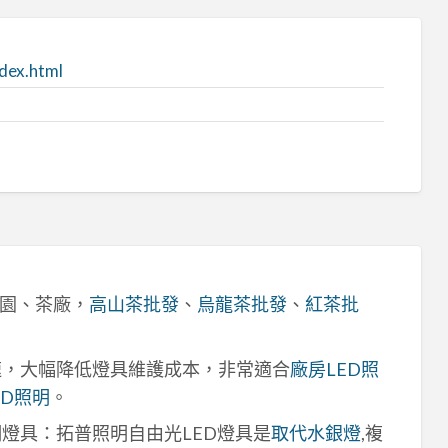
dex.html
園、茶廠，
高山茶批發
、
烏龍茶批發
、
紅茶批
速，大幅降低燈具維護成本，非常適合
廠房LED照
ED照明
。
明燈具：拓普照明自由光LED燈具是
取代水銀燈
,複