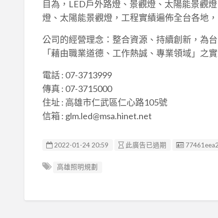
目為，LED戶外路燈、景觀燈、太陽能景觀燈
燈、太陽能景觀燈，工程實績遍佈全台各地，
公司的經營理念：整合資源、持續創新，為台
「藉由職業道德、工作熱誠、專業領域」之實
電話 : 07-3713999
傳真 : 07-3715000
住址 : 高雄市仁武區仁心路105號
信箱 : glm.led@msa.hinet.net
廣告编號
2022-01-24 20:59
此廣告已過期
77461eea
高雄照明規劃