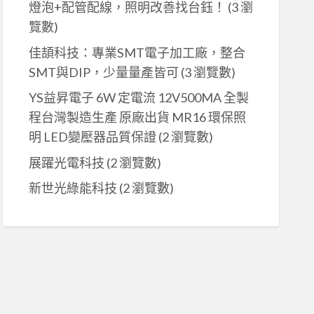
燈泡+配管配線，照明改善找台鈺！
(3 瀏
覽數)
佳頡科技：專業SMT電子加工廠，整合
SMT與DIP，少量量產皆可
(3 瀏覽數)
YS益昇電子 6W 定電流 12V500MA 全製
程台灣製造生產 原廠出貨 MR16 環保照
明 LED變壓器品質保證
(2 瀏覽數)
展躍光電科技
(2 瀏覽數)
新世光綠能科技
(2 瀏覽數)