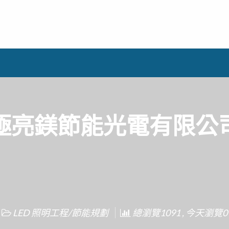
極亮鎂節能光電有限公
LED 照明工程/節能規劃
總瀏覽1091 , 今天瀏覽0