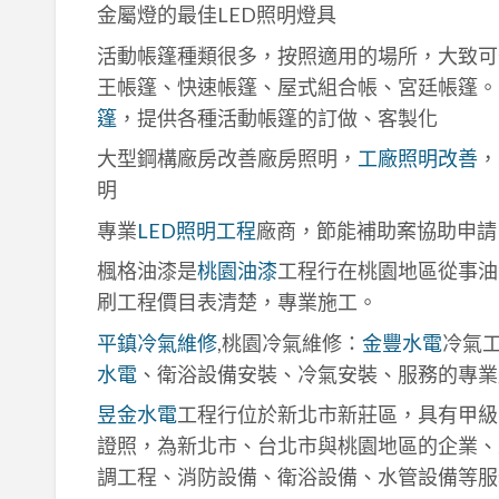
金屬燈的最佳LED照明燈具
活動帳篷種類很多，按照適用的場所，大致可
王帳篷、快速帳篷、屋式組合帳、宮廷帳篷。
篷
，提供各種活動帳篷的訂做、客製化
大型鋼構廠房改善廠房照明，
工廠照明改善
，
明
專業
LED照明工程
廠商，節能補助案協助申請
楓格油漆是
桃園油漆
工程行在桃園地區從事油
刷工程價目表清楚，專業施工。
平鎮冷氣維修
,桃園冷氣維修：
金豐水電
冷氣
水電
、衛浴設備安裝、冷氣安裝、服務的專業
昱金水電
工程行位於新北市新莊區，具有甲級
證照，為新北市、台北市與桃園地區的企業、
調工程、消防設備、衛浴設備、水管設備等服