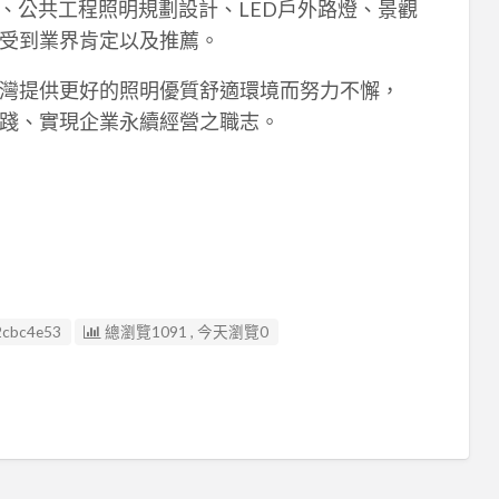
、公共工程照明規劃設計、LED戶外路燈、景觀
受到業界肯定以及推薦。
灣提供更好的照明優質舒適環境而努力不懈，
踐、實現企業永續經營之職志。
2cbc4e53
總瀏覽1091 , 今天瀏覽0