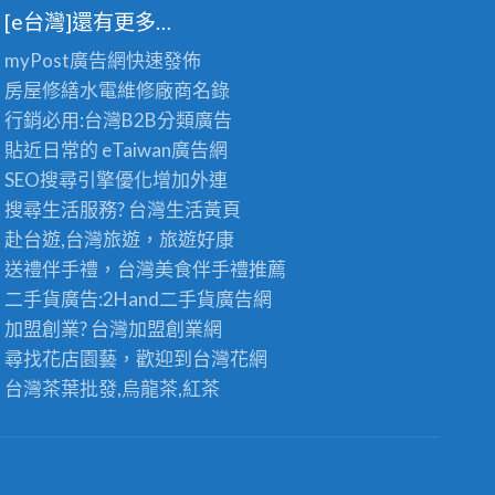
[e台灣]還有更多…
myPost廣告網
快速發佈
房屋修繕
水電維修廠商名錄
行銷必用:台灣B2B
分類廣告
貼近日常的
eTaiwan廣告網
SEO搜尋引擎優化
增加外連
搜尋生活服務? 台灣
生活黃頁
赴台遊,台灣旅遊
，旅遊好康
送禮伴手禮，台灣美食
伴手禮
推薦
二手貨廣告:2Hand
二手貨
廣告網
加盟創業? 台灣
加盟創業
網
尋找花店園藝，歡迎到
台灣花網
台灣茶葉批發
,烏龍茶,紅茶