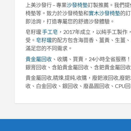
上美沙發行 – 專業
沙發椅墊
訂製推薦。我們提
椅墊等。致力於沙發椅墊和
實木沙發椅墊
的訂
即洽詢，打造專屬您的舒適沙發體驗。
皂籽瓏
手工皂
，2017年成立，以純手工製
受。
皂籽瓏
的配方包含海茴香、薑黃、生薑、
滿足您的不同需求。
貴金屬回收
、收購、買賣，24小時全省服務
銀膏回收、含鉑貴金屬回收、含鈀貴金屬回收
貴金屬回收,精煉,提純,收購，廢鈀液回收,廢
收、白金回收、銀回收、廢晶圓回收、CPU回