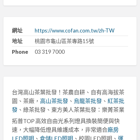
網址
https://www.cofan.com.tw/zh-TW
地址
桃園市龜山區茶專路15號
Phone
03 319 7000
台灣高山茶葉批發！茶農自耕、自有高海拔茶
園、茶廠，
高山茶批發
、
烏龍茶批發
、
紅茶批
發
、綠茶批發、東方美人茶葉批發：樂菁茶業
拓普TOP 高效自由光系列燈具換裝簡便與快
速，大幅降低燈具維護成本，非常適合
廠房
LED照明
、
倉儲LED照明
、校園LED照明、
運