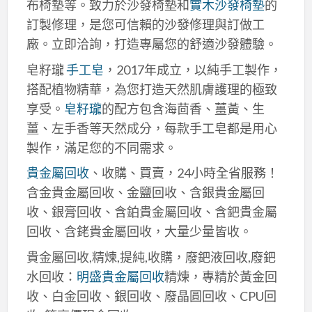
布椅墊等。致力於沙發椅墊和
實木沙發椅墊
的
訂製修理，是您可信賴的沙發修理與訂做工
廠。立即洽詢，打造專屬您的舒適沙發體驗。
皂籽瓏
手工皂
，2017年成立，以純手工製作，
搭配植物精華，為您打造天然肌膚護理的極致
享受。
皂籽瓏
的配方包含海茴香、薑黃、生
薑、左手香等天然成分，每款手工皂都是用心
製作，滿足您的不同需求。
貴金屬回收
、收購、買賣，24小時全省服務！
含金貴金屬回收、金鹽回收、含銀貴金屬回
收、銀膏回收、含鉑貴金屬回收、含鈀貴金屬
回收、含銠貴金屬回收，大量少量皆收。
貴金屬回收,精煉,提純,收購，廢鈀液回收,廢鈀
水回收：
明盛貴金屬回收
精煉，專精於黃金回
收、白金回收、銀回收、廢晶圓回收、CPU回