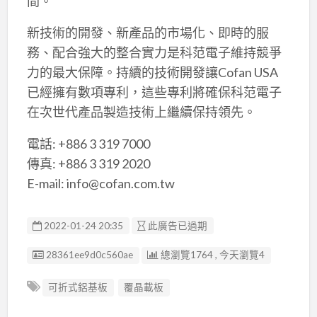
間。
新技術的開發、新產品的市場化、即時的服
務、配合強大的整合實力是科范電子維持競爭
力的最大保障。持續的技術開發讓Cofan USA
已經擁有數項專利，這些專利將確保科范電子
在次世代產品製造技術上繼續保持領先。
電話: +886 3 319 7000
傳真: +886 3 319 2020
E-mail: info@cofan.com.tw
2022-01-24 20:35
此廣告已過期
廣告编號
28361ee9d0c560ae
總瀏覽1764 , 今天瀏覽4
可折式鋁基板
覆晶載板