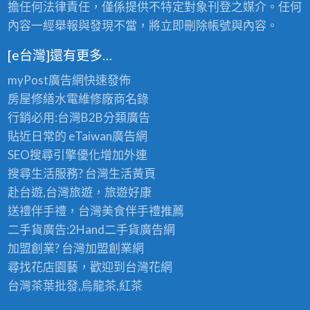
擔任何法律責任，僅係提供不特定對象刊登之媒介。任何
內容一經舉報與發現不當，將立即刪除帳號與內容。
[e台灣]還有更多…
myPost廣告網
快速發佈
房屋修繕
水電維修廠商名錄
行銷必用:台灣B2B
分類廣告
貼近日常的
eTaiwan廣告網
SEO搜尋引擎優化
增加外連
搜尋生活服務? 台灣
生活黃頁
赴台遊,台灣旅遊
，旅遊好康
送禮伴手禮，台灣美食
伴手禮
推薦
二手貨廣告:2Hand
二手貨
廣告網
加盟創業? 台灣
加盟創業
網
尋找花店園藝，歡迎到
台灣花網
台灣茶葉批發
,烏龍茶,紅茶