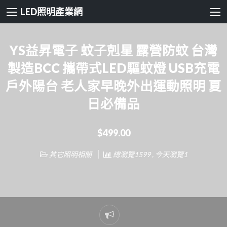
LED照明產業網
YS益昇電子 蚊子剋星 露營防蚊 台灣
製造BCC 攜帶式LED驅蚊燈 USB充電
戶外陽台 老人家早晚外出運動照明 夏
日必備品
$499.00
其它照明相關
總瀏覽1599 , 今天瀏覽1
Report