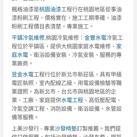
楓格油漆是
桃園油漆
工程行在桃園地區從事油
漆粉刷工程，價格實在，施工工期準確，油漆
粉刷工程價目表清楚，專業施工。
平鎮冷氣維修
,桃園冷氣維修：
金豐水電
冷氣工
程位於平鎮區，提供大桃園家庭水電維修、
家
庭水電
、衛浴設備安裝、冷氣安裝、服務的專
業廠商。
昱金水電
工程行位於新北市新莊區，具有甲級
電匠執照、室內配線乙級、用電設備檢驗等職
業證照，為新北市、台北市與桃園地區的企
業、工廠、家庭提供
水電工程
、高低壓配電、
冷氣空調工程、消防設備、衛浴設備、水管設
備等服務。
上美沙發行 – 專業
沙發椅墊
訂製推薦。我們提
供訂做服務，包括沙發椅墊、沙發布套、貓抓