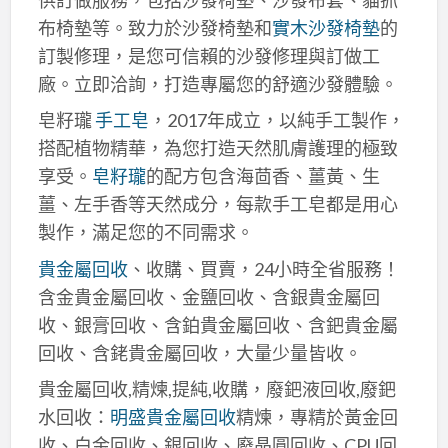
布椅墊等。致力於沙發椅墊和
實木沙發椅墊
的
訂製修理，是您可信賴的沙發修理與訂做工
廠。立即洽詢，打造專屬您的舒適沙發體驗。
皂籽瓏
手工皂
，2017年成立，以純手工製作，
搭配植物精華，為您打造天然肌膚護理的極致
享受。
皂籽瓏
的配方包含海茴香、薑黃、生
薑、左手香等天然成分，每款手工皂都是用心
製作，滿足您的不同需求。
貴金屬回收
、收購、買賣，24小時全省服務！
含金貴金屬回收、金鹽回收、含銀貴金屬回
收、銀膏回收、含鉑貴金屬回收、含鈀貴金屬
回收、含銠貴金屬回收，大量少量皆收。
貴金屬回收,精煉,提純,收購，廢鈀液回收,廢鈀
水回收：
明盛貴金屬回收
精煉，專精於黃金回
收、白金回收、銀回收、廢晶圓回收、CPU回