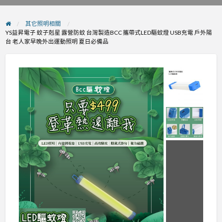
problem
其它照明相關
YS益昇電子 蚊子剋星 露營防蚊 台灣製造BCC 攜帶式LED驅蚊燈 USB充電 戶外陽
台 老人家早晚外出運動照明 夏日必備品