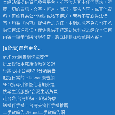
本網站僅提供資訊參考平台，並不涉入其中任何諮詢。所
載一切的資訊、文字、照片、圖形、廣告內容、或其他資
料，無論其為公開張貼或私下傳送，若有不實或違法情
事，均為『內容』提供者之責任，本網站概不負責也不承
擔任何法律責任，僅係提供不特定對象刊登之媒介。任何
內容一經舉報與發現不當，將立即刪除帳號與內容。
[e台灣]還有更多…
myPost廣告網
快速發佈
房屋修繕
水電維修廠商名錄
行銷必用:台灣B2B
分類廣告
貼近日常的
eTaiwan廣告網
SEO搜尋引擎優化
增加外連
搜尋生活服務? 台灣
生活黃頁
赴台遊,台灣旅遊
，旅遊好康
送禮伴手禮，台灣美食
伴手禮
推薦
二手貨廣告:2Hand
二手貨
廣告網