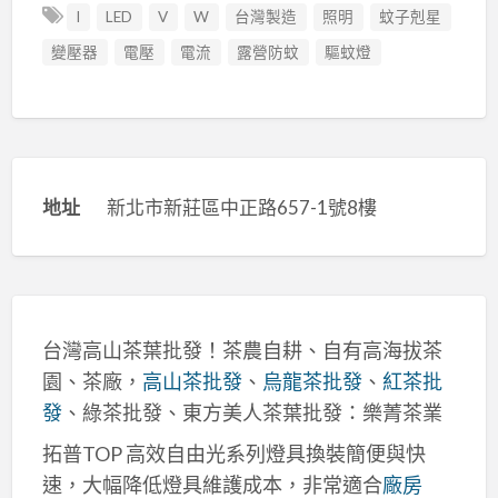
I
LED
V
W
台灣製造
照明
蚊子剋星
變壓器
電壓
電流
露營防蚊
驅蚊燈
地址
新北市新莊區中正路657-1號8樓
台灣高山茶葉批發！茶農自耕、自有高海拔茶
園、茶廠，
高山茶批發
、
烏龍茶批發
、
紅茶批
發
、綠茶批發、東方美人茶葉批發：樂菁茶業
拓普TOP 高效自由光系列燈具換裝簡便與快
速，大幅降低燈具維護成本，非常適合
廠房