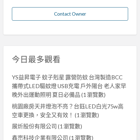
Contact Owner
今日最多觀看
YS益昇電子 蚊子剋星 露營防蚊 台灣製造BCC
攜帶式LED驅蚊燈 USB充電 戶外陽台 老人家早
晚外出運動照明 夏日必備品
(1 瀏覽數)
桃園廠房天井燈泡不亮？台鈺LED白光75w高
空車更換，安全又有效！
(1 瀏覽數)
展炘股份有限公司
(1 瀏覽數)
鑫崈科技企業有限公司
(1 瀏覽數)