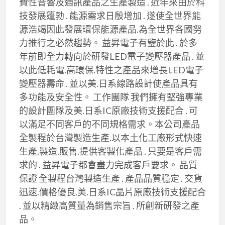
費性音響及通訊產品之生產製造 . 近年來由於科
技發展篷勃 . 能源需求日殷增加 . 遂使全世界能
源浩竭因此發展環保能源產品.為全世界各國努
力推行之必然趨勢。 益昇電子有鑒於此 . 於多
年前即全力轉向於研發LED電子變壓器產品 . 並
以此低耗電.高環保.特性之產品來增長LED電子
變壓器壽命 . 並以美.日系線路設計使產品具有
多功能及安全性。 工作團隊 我們擁有堅強專業
的設計團隊及美.日系IC原廠技術支援配合 . 可
以滿足不同客戶的不同規格需求。本公司產品
全製程於台灣製造生產.以本土化工廠形式快速
生產.製造.販售.提供客製化產品 . 只要是客戶需
求的 . 益昇電子都會盡力完成客戶要求。 品質
保證 全製程台灣製造生產 . 產品品質穩定 . 交貨
迅速.價格優良.美.日系IC晶片原廠技術支援配合
. 並以精緻高質量為銷售宗旨 . 所創新研發之產
品。