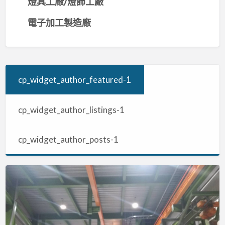
燈具工廠/燈飾工廠
電子加工製造廠
cp_widget_author_featured-1
cp_widget_author_listings-1
cp_widget_author_posts-1