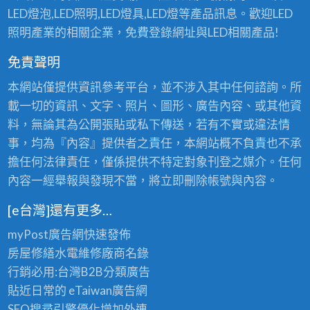
具
LED燈泡,LED照明,LED燈具,LED燈等產品訊息。歡迎LED
照明產業的相關企業，免費登錄網址與LED相關產品!
免責聲明
本網站僅提供資訊參考平台，並不涉入其中任何諮詢。所
載一切的資訊、文字、照片、圖形、廣告內容、或其他資
料，無論其為公開張貼或私下傳送，若有不實或違法情
事，均為『內容』提供者之責任，本網站概不負責也不承
擔任何法律責任，僅係提供不特定對象刊登之媒介。任何
內容一經舉報與發現不當，將立即刪除帳號與內容。
[e台灣]還有更多…
myPost廣告網
快速發佈
房屋修繕
水電維修廠商名錄
行銷必用:台灣B2B
分類廣告
貼近日常的
eTaiwan廣告網
SEO搜尋引擎優化
增加外連