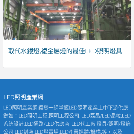
LED
取
LED
SMT
LED
DIP
燈
代
天
表
照
插
具
水
井
面
明
件
批
銀
燈,LED
黏
工
代
發
燈,
廠
著
程
工
零
複
房
–
廠
廠
LED燈具批發零售
取代水銀燈,複金屬燈的最佳LED照明燈具
SMT表面黏著 – 加工、代工專業廠商
LED照明工程廠商
DIP插件代工廠
LED 天井燈,LED廠房燈,LED工礦燈製造廠商
售
金
燈,LED
加
商
屬
工
工、
燈
礦
代
的
燈
工
最
製
專
佳
造
業
LED照明產業網
LED
廠
廠
LED照明產業網 讓您一網掌握LED照明產業上中下游供應
照
商
商
鏈如：LED照明工程,照明工程公司, LED磊晶/LED晶粒,LED
明
系統設計,LED通路/LED供應商, LED代工廠,燈具/照明/燈飾
燈
公司,LED封裝,LED燈賣場,LED產業媒體/機構,等，以及