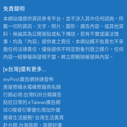
免責聲明
本網站僅提供資訊參考平台，並不涉入其中任何諮詢。所
載一切的資訊、文字、照片、圖形、廣告內容、或其他資
料，無論其為公開張貼或私下傳送，若有不實或違法情
事，均為『內容』提供者之責任，本網站概不負責也不承
擔任何法律責任，僅係提供不特定對象刊登之媒介。任何
內容一經舉報與發現不當，將立即刪除帳號與內容。
[e台灣]還有更多…
myPost廣告網
快速發佈
房屋修繕
水電維修廠商名錄
行銷必用:台灣B2B
分類廣告
貼近日常的
eTaiwan廣告網
SEO搜尋引擎優化
增加外連
搜尋生活服務? 台灣
生活黃頁
赴台遊,台灣旅遊
，旅遊好康