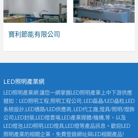
科
節
節
有
照
節
技
能
能
限
明
能
有
有
科
公
有
光
限
限
技
司
限
電
康合科技有限公司
寶利節能有限公司
環渼節能科技
元郁有限公司
東錦照明有限公司
台灣節能光電科技有限公司(長億)
公
公
公
科
司
司
司
技
有
限
公
司
LED照明產業網
(長
LED照明產業網 讓您一網掌握LED照明產業上中下游供應
億)
鏈如：LED照明工程,照明工程公司, LED磊晶/LED晶粒,LED
系統設計,LED通路/LED供應商, LED代工廠,燈具/照明/燈飾
公司,LED封裝,LED燈賣場,LED產業媒體/機構,等，以及
LED燈泡,LED照明,LED燈具,LED燈等產品訊息。歡迎LED
照明產業的相關企業，免費登錄網址與LED相關產品!