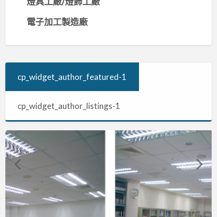
燈具工廠/燈飾工廠
電子加工製造廠
cp_widget_author_featured-1
cp_widget_author_listings-1
康
寶
環
元
東
台
合
利
渼
郁
錦
灣