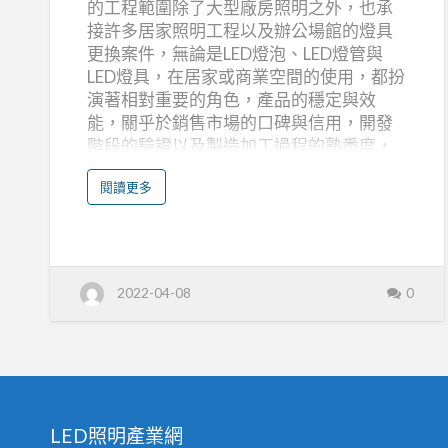
的工程範圍除了大型廠房照明之外，也承
明
接許多居家照明工程以及辦公場館的燈具
工
更換案件，無論是LED燈泡、LED燈管與
程
LED燈具，在居家或商業空間的使用，都扮
推
演著相對重要的角色，產品的穩定與效
薦
能，關乎於銷售市場的口碑與信用，開發
階段的驗證以及製造加工過程的熟悉度，
檢驗是否嚴謹，都關係到產品的壽命，並
a
閱讀更多
且直接影響品牌形象。 大功率LED燈
b
o
泡/LED節能燈具製造 拓普照明品牌識別為
u
t
籍由本身光電整合的資源，提供更有效的
室
內
發光效率、更環保的節能規劃來達到綠能
L
環保目標。並以地球永續經營的理念，規
E
2022-04-08
0
D
劃產品與服務來照亮地球。歡迎有意投入
照
明
LED照明市場的同業或異業合作，貴我雙方
,
辦
結合彼此的專業強項與產業資源，團結競
公
照
爭力，共創LED照明市場新局。 相關產品
明
工
分類:LED燈泡,LED燈管,LED燈具,LED節能燈
程
推
具,大瓦數LED,LED照明產品，能在拓普照
薦
LED照明產業網
明內找到適合您的商品。 照明工程推薦,室