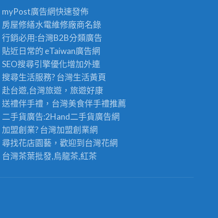
myPost廣告網
快速發佈
房屋修繕
水電維修廠商名錄
行銷必用:台灣B2B
分類廣告
貼近日常的
eTaiwan廣告網
SEO搜尋引擎優化
增加外連
搜尋生活服務? 台灣
生活黃頁
赴台遊,台灣旅遊
，旅遊好康
送禮伴手禮，台灣美食
伴手禮
推薦
二手貨廣告:2Hand
二手貨
廣告網
加盟創業? 台灣
加盟創業
網
尋找花店園藝，歡迎到
台灣花網
台灣茶葉批發
,烏龍茶,紅茶