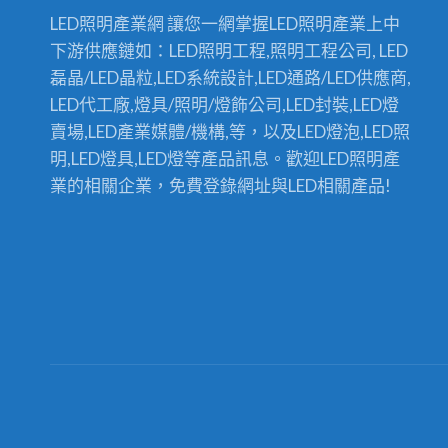
內LED照明,辦公照明工程推薦-拓普照明有
LED照明產業網 讓您一網掌握LED照明產業上中
限公司 聯絡資訊： 電話：04-25625017 傳
下游供應鏈如：LED照明工程,照明工程公司, LED
真：04-25625027 公司：台中市神岡區圳
磊晶/LED晶粒,LED系統設計,LED通路/LED供應商,
岸路33之6號 工廠：新北市樹林區新家坡
LED代工廠,燈具/照明/燈飾公司,LED封裝,LED燈
工業區 官網：
賣場,LED產業媒體/機構,等，以及LED燈泡,LED照
https://www.ledtube.com.tw/
明,LED燈具,LED燈等產品訊息。歡迎LED照明產
業的相關企業，免費登錄網址與LED相關產品!