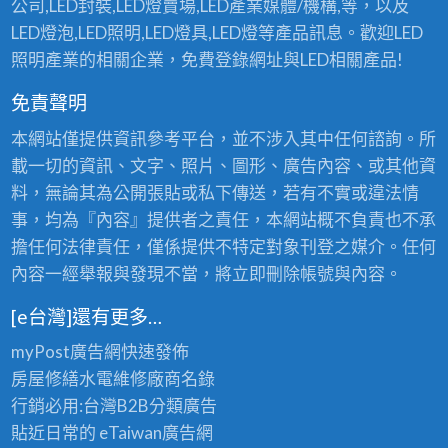
公司,LED封裝,LED燈賣場,LED產業媒體/機構,等，以及
LED燈泡,LED照明,LED燈具,LED燈等產品訊息。歡迎LED
照明產業的相關企業，免費登錄網址與LED相關產品!
免責聲明
本網站僅提供資訊參考平台，並不涉入其中任何諮詢。所
載一切的資訊、文字、照片、圖形、廣告內容、或其他資
料，無論其為公開張貼或私下傳送，若有不實或違法情
事，均為『內容』提供者之責任，本網站概不負責也不承
擔任何法律責任，僅係提供不特定對象刊登之媒介。任何
內容一經舉報與發現不當，將立即刪除帳號與內容。
[e台灣]還有更多…
myPost廣告網
快速發佈
房屋修繕
水電維修廠商名錄
行銷必用:台灣B2B
分類廣告
貼近日常的
eTaiwan廣告網