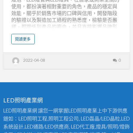
照
使用，都扮演著相對重要的角色，產品的穩定與
明
效能，關乎於銷售市場的口碑與信用，開發階段
工
的驗證以及製造加工過程的熟悉度，檢驗是否嚴
謹，都關係到產品的壽命，並且直接影響品牌形
程
象。 大功率LED燈泡/LED節能燈具製造 拓普照明
推
a
閱讀更多
品牌識別為籍由本身光電整合的資源，提供更有
b
薦
o
效的發光效率、更環保的節能規劃來達到綠能環
u
t
保目標。並以地球永續經營的理念，規劃產品與
室
2022-04-08
0
內
服務來照亮地球。歡迎有意投入LED照明市場的同
L
業或異業合作，貴我雙方結合彼此的專業強項與
E
D
產業資源，團結競爭力，共創LED照明市場新局。
照
明
相關產品分類:LED燈泡,LED燈管,LED燈具,LED節能
,
辦
燈具,大瓦數LED,LED照明產品，能在拓普照明內找
公
照
到適合您的商品。 照明工程推薦,室內LED照明,辦
明
LED照明產業網
工
公照明工程推薦-拓普照明有限公司 聯絡資訊： 電
程
推
話：04-25625017 傳真：04-25625027 公司：台
LED照明產業網 讓您一網掌握LED照明產業上中下游供應
薦
中市神岡區圳岸路33之6號 工廠：新北市樹林區
鏈如：LED照明工程,照明工程公司, LED磊晶/LED晶粒,LED
新家坡工業區 官網：
系統設計,LED通路/LED供應商, LED代工廠,燈具/照明/燈飾
https://www.ledtube.com.tw/