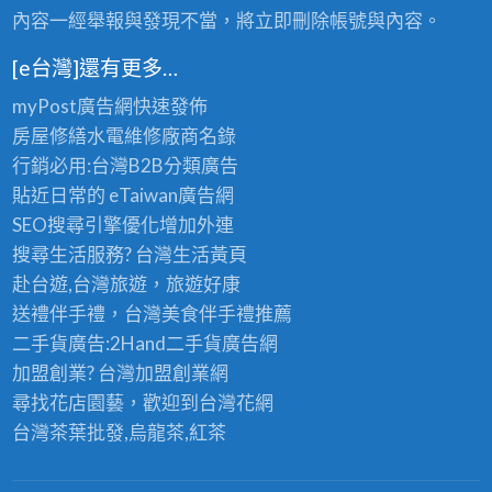
內容一經舉報與發現不當，將立即刪除帳號與內容。
[e台灣]還有更多…
myPost廣告網
快速發佈
房屋修繕
水電維修廠商名錄
行銷必用:台灣B2B
分類廣告
貼近日常的
eTaiwan廣告網
SEO搜尋引擎優化
增加外連
搜尋生活服務? 台灣
生活黃頁
赴台遊,台灣旅遊
，旅遊好康
送禮伴手禮，台灣美食
伴手禮
推薦
二手貨廣告:2Hand
二手貨
廣告網
加盟創業? 台灣
加盟創業
網
尋找花店園藝，歡迎到
台灣花網
台灣茶葉批發
,烏龍茶,紅茶