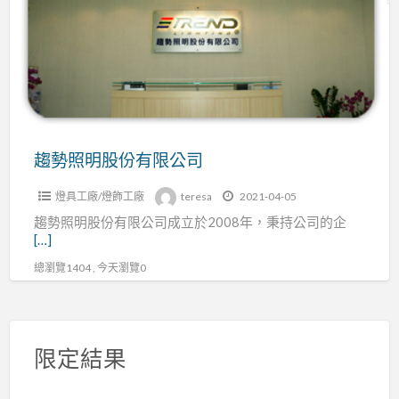
明
股
份
有
限
公
司
趨勢照明股份有限公司
燈具工廠/燈飾工廠
teresa
2021-04-05
趨勢照明股份有限公司成立於2008年，秉持公司的企
[…]
總瀏覽1404 , 今天瀏覽0
限定結果