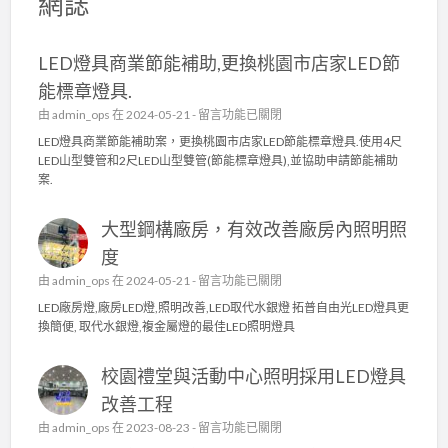
網誌
LED燈具商業節能補助,更換桃園市店家LED節
能標章燈具.
在
由
admin_ops
在 2024-05-21 -
留言功能已關閉
〈
LED燈具商業節能補助案，更換桃園市店家LED節能標章燈具.使用4尺
L
LED山型雙管和2尺LED山型雙管(節能標章燈具),並協助申請節能補助
E
案.
D
燈
大型鋼構廠房，有效改善廠房內照明照
具
商
度
業
在
由
admin_ops
在 2024-05-21 -
留言功能已關閉
節
〈
能
LED廠房燈,廠房LED燈,照明改善,LED取代水銀燈 拓普自由光LED燈具更
大
補
換簡便, 取代水銀燈,複金屬燈的最佳LED照明燈具
型
助
鋼
,
校園禮堂與活動中心照明採用LED燈具
構
更
廠
換
改善工程
房
桃
在
由
admin_ops
在 2023-08-23 -
留言功能已關閉
，
園
〈