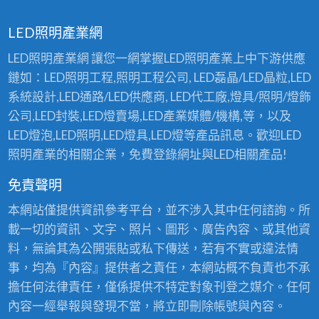
中
具
應
LED照明產業網
用
〉
LED照明產業網 讓您一網掌握LED照明產業上中下游供應
中
鏈如：LED照明工程,照明工程公司, LED磊晶/LED晶粒,LED
系統設計,LED通路/LED供應商, LED代工廠,燈具/照明/燈飾
公司,LED封裝,LED燈賣場,LED產業媒體/機構,等，以及
LED燈泡,LED照明,LED燈具,LED燈等產品訊息。歡迎LED
照明產業的相關企業，免費登錄網址與LED相關產品!
免責聲明
本網站僅提供資訊參考平台，並不涉入其中任何諮詢。所
載一切的資訊、文字、照片、圖形、廣告內容、或其他資
料，無論其為公開張貼或私下傳送，若有不實或違法情
事，均為『內容』提供者之責任，本網站概不負責也不承
擔任何法律責任，僅係提供不特定對象刊登之媒介。任何
內容一經舉報與發現不當，將立即刪除帳號與內容。