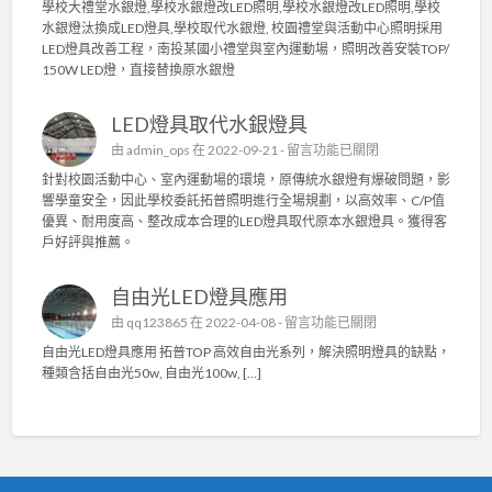
有
學校大禮堂水銀燈,學校水銀燈改LED照明,學校水銀燈改LED照明,學校
市
校
效
水銀燈汰換成LED燈具,學校取代水銀燈, 校園禮堂與活動中心照明採用
店
園
改
LED燈具改善工程，南投某國小禮堂與室內運動場，照明改善安裝TOP/
家
禮
善
150W LED燈，直接替換原水銀燈
L
堂
廠
E
與
房
D
LED燈具取代水銀燈具
活
內
節
動
照
在
由
admin_ops
在 2022-09-21 -
留言功能已關閉
能
中
明
〈
標
針對校園活動中心、室內運動場的環境，原傳統水銀燈有爆破問題，影
心
照
L
章
響學童安全，因此學校委託拓普照明進行全場規劃，以高效率、C/P值
照
度
E
燈
優異、耐用度高、整改成本合理的LED燈具取代原本水銀燈具。獲得客
明
〉
D
具
戶好評與推薦。
採
中
燈
.
用
具
〉
L
自由光LED燈具應用
取
中
E
代
在
由
qq123865
在 2022-04-08 -
留言功能已關閉
D
水
〈
燈
自由光LED燈具應用 拓普TOP 高效自由光系列，解決照明燈具的缺點，
銀
自
具
種類含括自由光50w, 自由光100w, […]
燈
由
改
具
光
善
〉
L
工
中
E
程
D
〉
燈