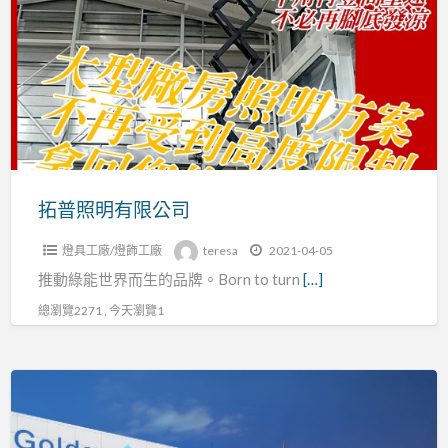
a
照
t
明
有
限
公
司
拓普照明有限公司
燈具工廠/燈飾工廠
teresa
2021-04-05
推動綠能世界而生的品牌。Born to turn
[…]
總瀏覽2271 , 今天瀏覽1
金
鍏
電