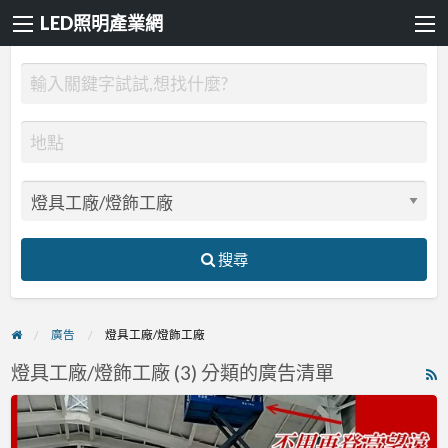
LED照明產業網
搜尋
廣告
燈具工廠/燈飾工廠
燈具工廠/燈飾工廠 (3) 分類的廣告清單
R
F
拓
f
普