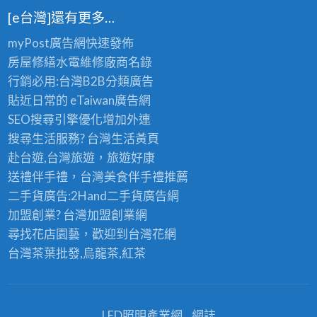
[e台灣]還有更多…
myPost廣告網
快速發佈
房屋修繕
水電維修廠商名錄
行銷必用:台灣B2B
分類廣告
貼近日常的
eTaiwan廣告網
SEO搜尋引擎優化
增加外連
搜尋生活服務? 台灣
生活黃頁
赴台遊,台灣旅遊
，旅遊好康
送禮伴手禮，台灣美食
伴手禮
推薦
二手貨廣告:2Hand
二手貨
廣告網
加盟創業? 台灣
加盟創業
網
尋找花店園藝，歡迎到
台灣花網
台灣茶葉批發
,烏龍茶,紅茶
LED照明產業網
網誌