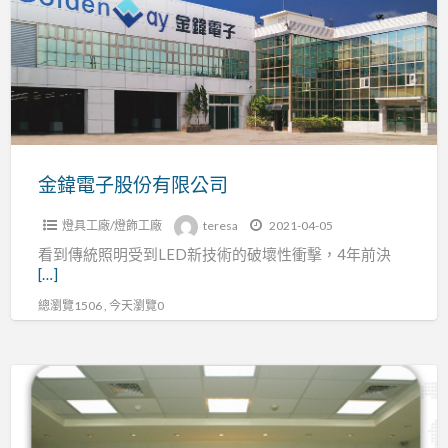
子
股
份
有
限
公
司
金鍏電子股份有限公司
燈具工廠/燈飾工廠
teresa
2021-04-05
看到傳統照明受到LED新技術的破壞性衝擊，4年前決
[…]
總瀏覽1506 , 今天瀏覽0
趨
勢
照