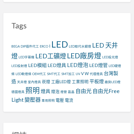
Tags
LED
LED 天井
I
BEGA
DIP插件代工
ERCO
LED取代水銀燈
LED廠房燈
燈
LED工礦燈
LED字幕機
LED投光燈
LED燈泡
LED模組
LED燈具
LED燈管
LED投射燈
LED硬燈
台灣製
V
W
條
LED軟燈條
OEM代工
SMT代工
SMT加工
UV
代理燈具
造
平板燈
崁燈
工廠LED燈
工業照明
天井燈
室內燈具
廠房LED燈
照明
自由光
自由光Free
燈具
燈泡
德國燈具
燈管
磊晶
Light
變壓器
電壓
電流
車用照明