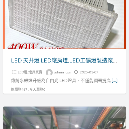
a
井
t
燈,LED
廠
房
燈,LED
工
礦
燈
LED 天井燈,LED廠房燈,LED工礦燈製造廠商
製
LED燈/燈具買賣
admin_ops
2025-01-07
造
傳統水銀燈升級為自由光 LED燈具，不僅能顯著提高
[…]
廠
商
總瀏覽467 , 今天瀏覽0
取
代
水