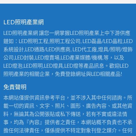
D
〉
燈
中
具
應
LED照明產業網
用
〉
LED照明產業網 讓您一網掌握LED照明產業上中下游供應
中
鏈如：LED照明工程,照明工程公司, LED磊晶/LED晶粒,LED
系統設計,LED通路/LED供應商, LED代工廠,燈具/照明/燈飾
公司,LED封裝,LED燈賣場,LED產業媒體/機構,等，以及
LED燈泡,LED照明,LED燈具,LED燈等產品訊息。歡迎LED
照明產業的相關企業，免費登錄網址與LED相關產品!
免責聲明
本網站僅提供資訊參考平台，並不涉入其中任何諮詢。所
載一切的資訊、文字、照片、圖形、廣告內容、或其他資
料，無論其為公開張貼或私下傳送，若有不實或違法情
事，均為『內容』提供者之責任，本網站概不負責也不承
擔任何法律責任，僅係提供不特定對象刊登之媒介。任何