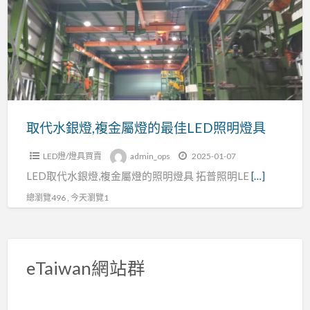
銀
燈,
複
金
屬
燈
的
取代水銀燈,複金屬燈的最佳LED照明燈具
最
LED燈/燈具買賣
admin_ops
2025-01-07
佳
LED取代水銀燈,複金屬燈的照明燈具 拓普照明LE
[…]
LED
照
總瀏覽496 , 今天瀏覽1
明
燈
具
eTaiwan網站群