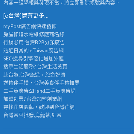
內容一經舉報與發現不當，將立即刪除帳號與內容。
[e台灣]還有更多…
myPost廣告網
快速發佈
房屋修繕
水電維修廠商名錄
行銷必用:台灣B2B
分類廣告
貼近日常的
eTaiwan廣告網
SEO搜尋引擎優化
增加外連
搜尋生活服務? 台灣
生活黃頁
赴台遊,台灣旅遊
，旅遊好康
送禮伴手禮，台灣美食
伴手禮
推薦
二手貨廣告:2Hand
二手貨
廣告網
加盟創業? 台灣
加盟創業
網
尋找花店園藝，歡迎到
台灣花網
台灣茶葉批發
,烏龍茶,紅茶