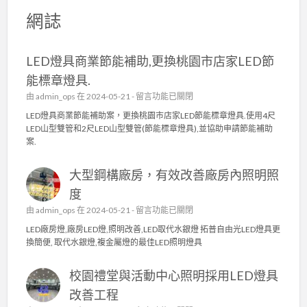
網誌
LED燈具商業節能補助,更換桃園市店家LED節
能標章燈具.
在
由
admin_ops
在 2024-05-21 -
留言功能已關閉
〈
LED燈具商業節能補助案，更換桃園市店家LED節能標章燈具.使用4尺
L
LED山型雙管和2尺LED山型雙管(節能標章燈具),並協助申請節能補助
E
案.
D
燈
大型鋼構廠房，有效改善廠房內照明照
具
商
度
業
在
由
admin_ops
在 2024-05-21 -
留言功能已關閉
節
〈
能
LED廠房燈,廠房LED燈,照明改善,LED取代水銀燈 拓普自由光LED燈具更
大
補
換簡便, 取代水銀燈,複金屬燈的最佳LED照明燈具
型
助
鋼
,
校園禮堂與活動中心照明採用LED燈具
構
更
廠
換
改善工程
房
桃