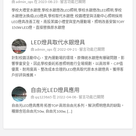
在
由
admin_ops
在 2023-08-23 -
留言功能已關閉
，
園
〈
有
學校大禮堂水銀燈,學校水銀燈改LED照明,學校水銀燈改LED照明,學校
市
校
效
水銀燈汰換成LED燈具,學校取代水銀燈, 校園禮堂與活動中心照明採用
店
園
改
LED燈具改善工程，南投某國小禮堂與室內運動場，照明改善安裝TOP/
家
禮
善
150W LED燈，直接替換原水銀燈
L
堂
廠
E
與
房
D
LED燈具取代水銀燈具
活
內
節
動
照
在
由
admin_ops
在 2022-09-21 -
留言功能已關閉
能
中
明
〈
標
針對校園活動中心、室內運動場的環境，原傳統水銀燈有爆破問題，影
心
照
L
章
響學童安全，因此學校委託拓普照明進行全場規劃，以高效率、C/P值
照
度
E
燈
優異、耐用度高、整改成本合理的LED燈具取代原本水銀燈具。獲得客
明
〉
D
具
戶好評與推薦。
採
中
燈
.
用
具
〉
L
自由光LED燈具應用
取
中
E
代
在
由
qq123865
在 2022-04-08 -
留言功能已關閉
D
水
〈
燈
自由光LED燈具應用 拓普TOP 高效自由光系列，解決照明燈具的缺點，
銀
自
具
種類含括自由光50w, 自由光100w, […]
燈
由
改
具
光
善
〉
L
工
中
E
程