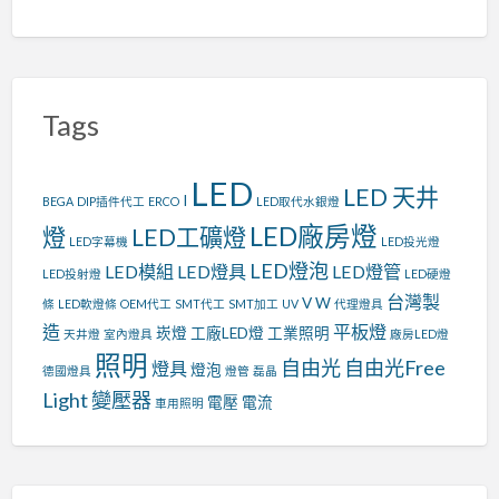
Tags
LED
LED 天井
I
BEGA
DIP插件代工
ERCO
LED取代水銀燈
LED廠房燈
燈
LED工礦燈
LED字幕機
LED投光燈
LED燈泡
LED模組
LED燈具
LED燈管
LED投射燈
LED硬燈
台灣製
V
W
條
LED軟燈條
OEM代工
SMT代工
SMT加工
UV
代理燈具
造
平板燈
崁燈
工廠LED燈
工業照明
天井燈
室內燈具
廠房LED燈
照明
自由光
自由光Free
燈具
燈泡
德國燈具
燈管
磊晶
Light
變壓器
電壓
電流
車用照明