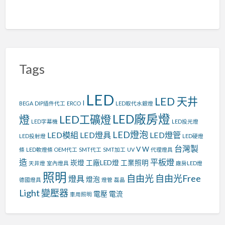
Tags
LED
LED 天井
I
BEGA
DIP插件代工
ERCO
LED取代水銀燈
LED廠房燈
燈
LED工礦燈
LED字幕機
LED投光燈
LED燈泡
LED模組
LED燈具
LED燈管
LED投射燈
LED硬燈
台灣製
V
W
條
LED軟燈條
OEM代工
SMT代工
SMT加工
UV
代理燈具
造
平板燈
崁燈
工廠LED燈
工業照明
天井燈
室內燈具
廠房LED燈
照明
自由光
自由光Free
燈具
燈泡
德國燈具
燈管
磊晶
Light
變壓器
電壓
電流
車用照明