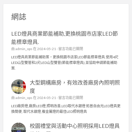
網誌
LED燈具商業節能補助,更換桃園市店家LED節
能標章燈具.
在
由
admin_ops
在 2024-05-21 -
留言功能已關閉
〈
LED燈具商業節能補助案，更換桃園市店家LED節能標章燈具.使用4尺
L
LED山型雙管和2尺LED山型雙管(節能標章燈具),並協助申請節能補助
E
案.
D
燈
大型鋼構廠房，有效改善廠房內照明照
具
商
度
業
在
由
admin_ops
在 2024-05-21 -
留言功能已關閉
節
〈
能
LED廠房燈,廠房LED燈,照明改善,LED取代水銀燈 拓普自由光LED燈具更
大
補
換簡便, 取代水銀燈,複金屬燈的最佳LED照明燈具
型
助
鋼
,
校園禮堂與活動中心照明採用LED燈具
構
更
廠