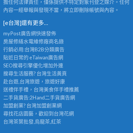
擔任何法律責任，僅係提供不特定對象刊登之媒介。任何
內容一經舉報與發現不當，將立即刪除帳號與內容。
[e台灣]還有更多…
myPost廣告網
快速發佈
房屋修繕
水電維修廠商名錄
行銷必用:台灣B2B
分類廣告
貼近日常的
eTaiwan廣告網
SEO搜尋引擎優化
增加外連
搜尋生活服務? 台灣
生活黃頁
赴台遊,台灣旅遊
，旅遊好康
送禮伴手禮，台灣美食
伴手禮
推薦
二手貨廣告:2Hand
二手貨
廣告網
加盟創業? 台灣
加盟創業
網
尋找花店園藝，歡迎到
台灣花網
台灣茶葉批發
,烏龍茶,紅茶