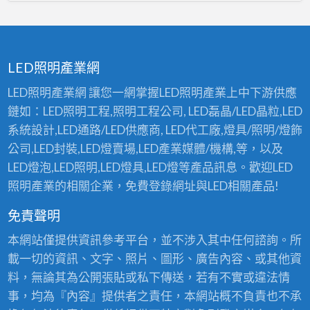
中
E
程
D
〉
燈
中
具
應
LED照明產業網
用
〉
LED照明產業網 讓您一網掌握LED照明產業上中下游供應
中
鏈如：LED照明工程,照明工程公司, LED磊晶/LED晶粒,LED
系統設計,LED通路/LED供應商, LED代工廠,燈具/照明/燈飾
公司,LED封裝,LED燈賣場,LED產業媒體/機構,等，以及
LED燈泡,LED照明,LED燈具,LED燈等產品訊息。歡迎LED
照明產業的相關企業，免費登錄網址與LED相關產品!
免責聲明
本網站僅提供資訊參考平台，並不涉入其中任何諮詢。所
載一切的資訊、文字、照片、圖形、廣告內容、或其他資
料，無論其為公開張貼或私下傳送，若有不實或違法情
事，均為『內容』提供者之責任，本網站概不負責也不承