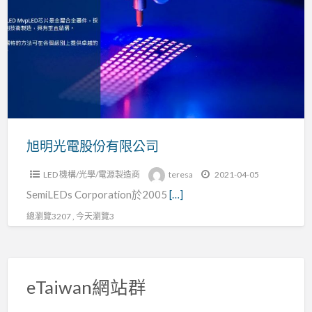
a
光
t
電
股
份
有
限
公
司
旭明光電股份有限公司
LED 機構/光學/電源製造商
teresa
2021-04-05
SemiLEDs Corporation於2005
[…]
總瀏覽3207 , 今天瀏覽3
eTaiwan網站群