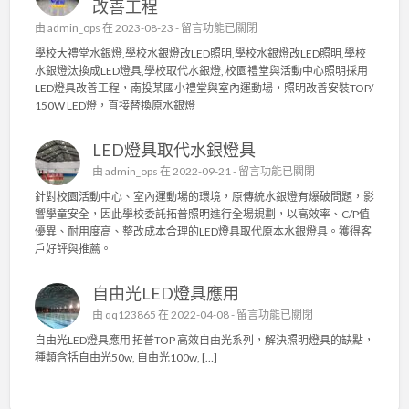
換
改善工程
房
桃
在
由
admin_ops
在 2023-08-23 -
留言功能已關閉
，
園
〈
有
學校大禮堂水銀燈,學校水銀燈改LED照明,學校水銀燈改LED照明,學校
市
校
效
水銀燈汰換成LED燈具,學校取代水銀燈, 校園禮堂與活動中心照明採用
店
園
改
LED燈具改善工程，南投某國小禮堂與室內運動場，照明改善安裝TOP/
家
禮
善
150W LED燈，直接替換原水銀燈
L
堂
廠
E
與
房
D
LED燈具取代水銀燈具
活
內
節
動
照
在
由
admin_ops
在 2022-09-21 -
留言功能已關閉
能
中
明
〈
標
針對校園活動中心、室內運動場的環境，原傳統水銀燈有爆破問題，影
心
照
L
章
響學童安全，因此學校委託拓普照明進行全場規劃，以高效率、C/P值
照
度
E
燈
優異、耐用度高、整改成本合理的LED燈具取代原本水銀燈具。獲得客
明
〉
D
具
戶好評與推薦。
採
中
燈
.
用
具
〉
L
自由光LED燈具應用
取
中
E
代
在
由
qq123865
在 2022-04-08 -
留言功能已關閉
D
水
〈
燈
自由光LED燈具應用 拓普TOP 高效自由光系列，解決照明燈具的缺點，
銀
自
具
種類含括自由光50w, 自由光100w, […]
燈
由
改
具
光
善
〉
L
工