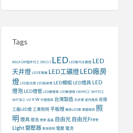
Tags
LED
LED
I
BEGA
DIP插件代工
ERCO
LED取代水銀燈
LED廠房
天井燈
LED工礦燈
LED字幕機
燈
LED
LED模組
LED燈具
LED投光燈
LED投射燈
燈泡
LED燈管
LED硬燈條
LED軟燈條
OEM代工
SMT代工
台灣製造
V
W
崁燈
SMT加工
UV
代理燈具
天井燈
室內燈具
照
平板燈
工廠LED燈
工業照明
廠房LED燈
德國燈具
明
自由光
自由光Free
燈具
燈泡
燈管
磊晶
Light
變壓器
電壓
電流
車用照明