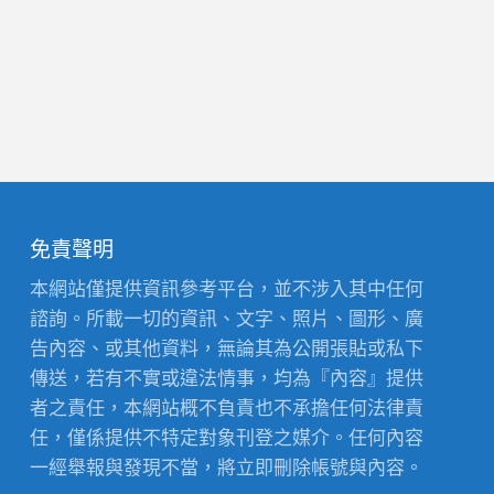
免責聲明
本網站僅提供資訊參考平台，並不涉入其中任何
諮詢。所載一切的資訊、文字、照片、圖形、廣
告內容、或其他資料，無論其為公開張貼或私下
傳送，若有不實或違法情事，均為『內容』提供
者之責任，本網站概不負責也不承擔任何法律責
任，僅係提供不特定對象刊登之媒介。任何內容
一經舉報與發現不當，將立即刪除帳號與內容。