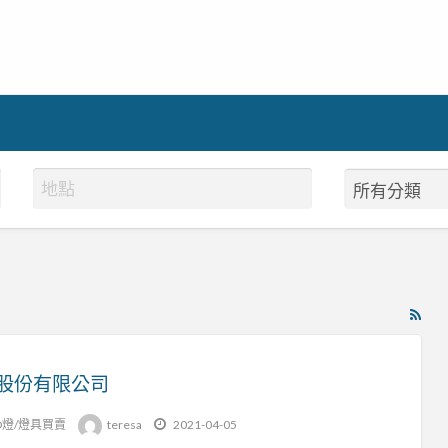
RS
Fe
for
股份有限公司
ad
tag
D燈/燈具買賣
teresa
2021-04-05
LE