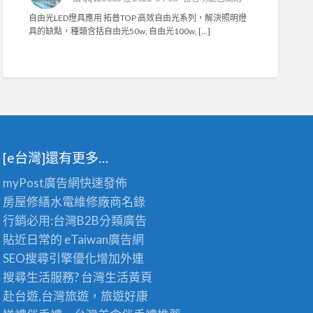
燈
水
〈
具
自由光LED燈具應用 拓普TOP 高效自由光系列，解決照明燈
銀
自
改
具的缺點，種類含括自由光50w, 自由光100w, […]
燈
由
善
具
光
工
〉
L
程
中
E
〉
D
中
燈
具
應
用
[e台灣]還有更多…
〉
中
myPost廣告網
快速發佈
房屋修繕
水電維修廠商名錄
行銷必用:台灣B2B
分類廣告
貼近日常的
eTaiwan廣告網
SEO搜尋引擎優化
增加外連
搜尋生活服務? 台灣
生活黃頁
赴台遊,台灣旅遊
，旅遊好康