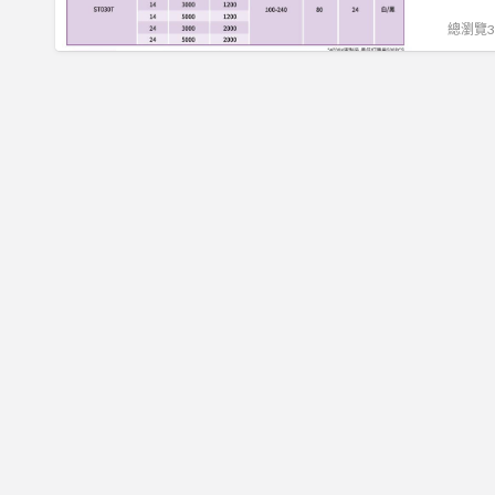
總瀏覽37