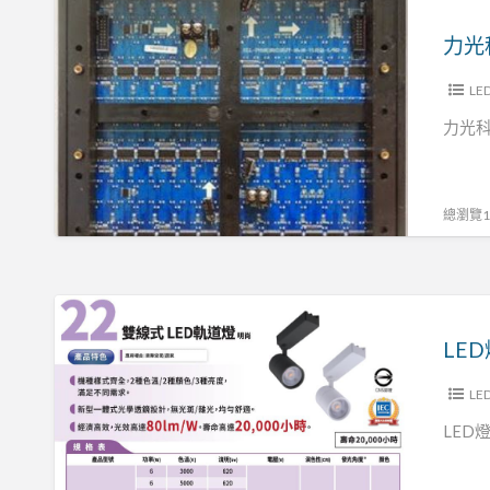
力
光
力光
科
技
LE
有
力光
限
公
司
總瀏覽13
LED
燈
LE
具
批
LE
發
LED
零
售