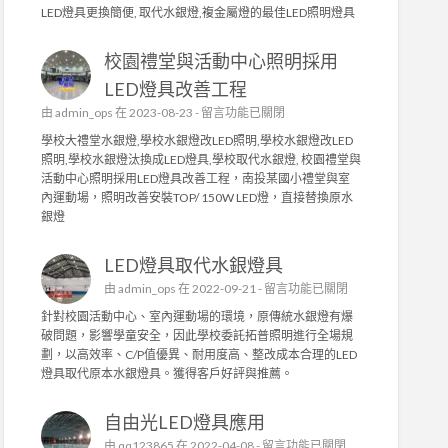
大
補
LED燈具更換簡便, 取代水銀燈,複金屬燈的最佳LED照明燈具
型
助
鋼
,
校園禮堂與活動中心照明採用
構
更
廠
換
LED燈具改善工程
房
桃
在
由
admin_ops
在 2023-08-23 -
留言功能已關閉
，
園
〈
有
學校大禮堂水銀燈,學校水銀燈改LED照明,學校水銀燈改LED
市
校
效
照明,學校水銀燈汰換成LED燈具,學校取代水銀燈, 校園禮堂與
店
園
改
活動中心照明採用LED燈具改善工程，南投某國小禮堂與室
家
禮
善
內運動場，照明改善安裝TOP/ 150W LED燈，直接替換原水
L
堂
廠
銀燈
E
與
房
D
活
內
節
LED燈具取代水銀燈具
動
照
能
中
明
在
由
admin_ops
在 2022-09-21 -
留言功能已關閉
標
心
照
〈
章
針對校園活動中心、室內運動場的環境，原傳統水銀燈有爆
照
度
L
燈
破問題，影響學童安全，因此學校委託拓普照明進行全場規
明
〉
E
具
劃，以高效率、C/P值優異、耐用度高、整改成本合理的LED
採
中
D
.
燈具取代原本水銀燈具。獲得客戶好評與推薦。
用
燈
〉
L
具
中
E
自由光LED燈具應用
取
D
代
在
由
qq123865
在 2022-04-08 -
留言功能已關閉