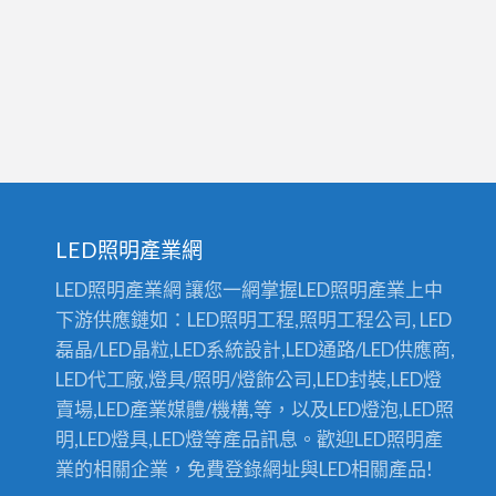
LED照明產業網
LED照明產業網 讓您一網掌握LED照明產業上中
下游供應鏈如：LED照明工程,照明工程公司, LED
磊晶/LED晶粒,LED系統設計,LED通路/LED供應商,
LED代工廠,燈具/照明/燈飾公司,LED封裝,LED燈
賣場,LED產業媒體/機構,等，以及LED燈泡,LED照
明,LED燈具,LED燈等產品訊息。歡迎LED照明產
業的相關企業，免費登錄網址與LED相關產品!