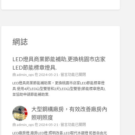
網誌
LED燈具商業節能補助,更換桃園市店家
LED節能標章燈具.
在
由
admin_ops
在 2024-05-21 -
留言功能已關閉
〈
LED燈具商業節能補助案，更換桃園市店家LED節能標章燈
L
具.使用4尺LED山型雙管和2尺LED山型雙管(節能標章燈具),
E
並協助申請節能補助案.
D
燈
大型鋼構廠房，有效改善廠房內
具
商
照明照度
業
在
由
admin_ops
在 2024-05-21 -
留言功能已關閉
節
〈
能
LED廠房燈,廠房LED燈,照明改善,LED取代水銀燈 拓普自由光