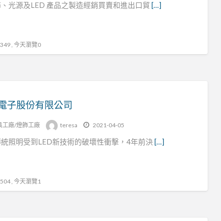
、光源及LED 產品之製造經銷買賣和進出口貿
[…]
燈
具
49 , 今天瀏覽0
電子股份有限公司
具工廠/燈飾工廠
teresa
2021-04-05
統照明受到LED新技術的破壞性衝擊，4年前決
[…]
04 , 今天瀏覽1