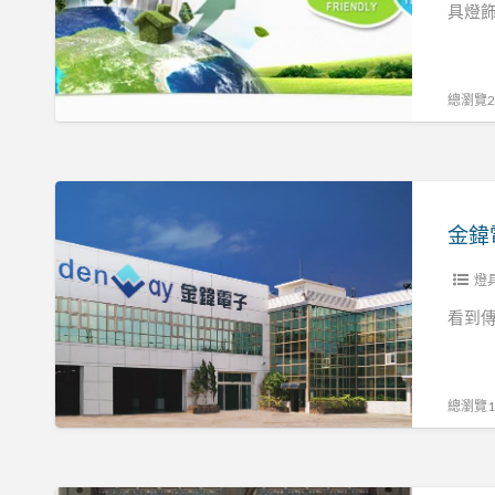
有
具燈飾
限
公
司
總瀏覽23
金
鍏
金鍏
電
子
燈
股
看到傳
份
有
限
總瀏覽15
公
司